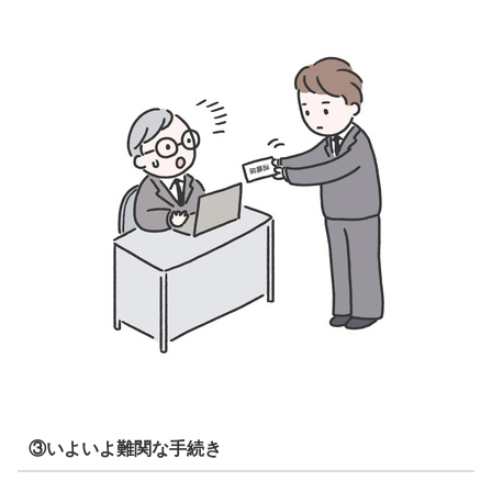
③いよいよ難関な手続き