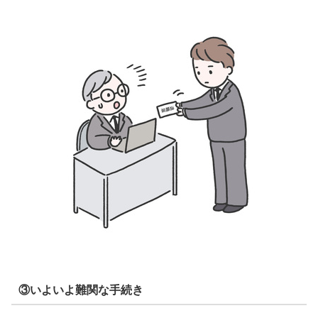
③いよいよ難関な手続き