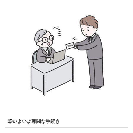
③いよいよ難関な手続き