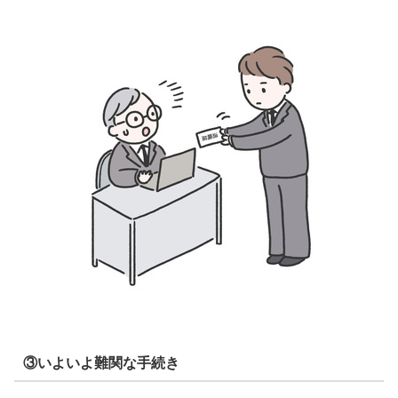
③いよいよ難関な手続き