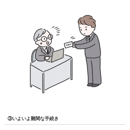
③いよいよ難関な手続き