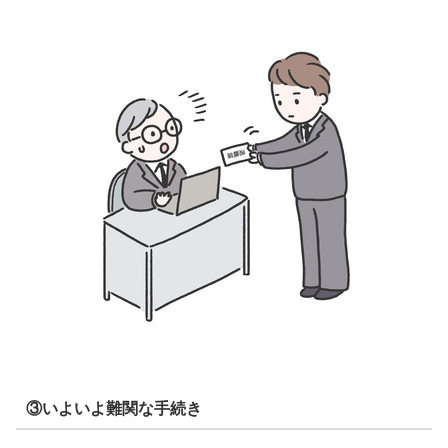
③いよいよ難関な手続き